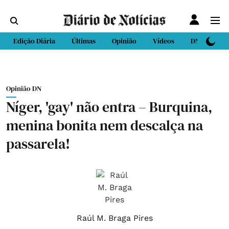
Edição Diária
Últimas
Opinião
Vídeos
DN Sport
Opinião DN
Níger, 'gay' não entra – Burquina,
menina bonita nem descalça na
passarela!
Raúl M. Braga Pires