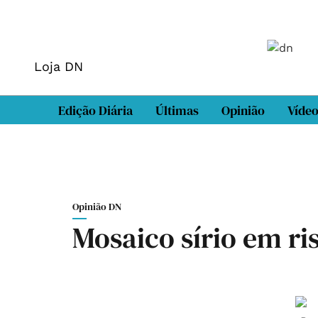
Loja DN
Edição Diária
Últimas
Opinião
Víde
Opinião DN
Mosaico sírio em ri