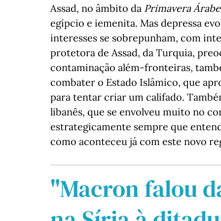
Assad, no âmbito da
Primavera Árabe
egípcio e iemenita. Mas depressa evo
interesses se sobrepunham, com inte
protetora de Assad, da Turquia, pre
contaminação além-fronteiras, tam
combater o Estado Islâmico, que aprov
para tentar criar um califado. També
libanês, que se envolveu muito no co
estrategicamente sempre que entende
como aconteceu já com este novo re
"Macron falou d
na Síria à ditadu