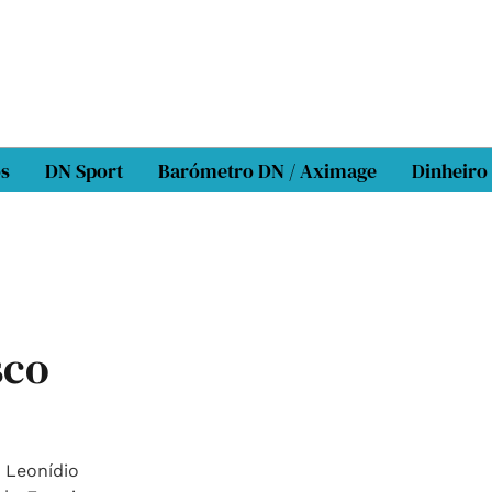
os
DN Sport
Barómetro DN / Aximage
Dinheiro
sco