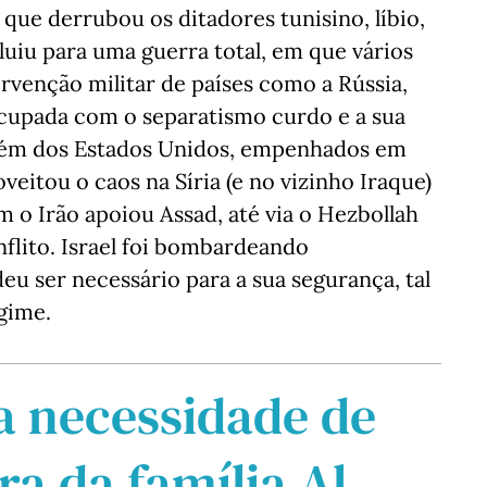
que derrubou os ditadores tunisino, líbio,
luiu para uma guerra total, em que vários
rvenção militar de países como a Rússia,
ocupada com o separatismo curdo e a sua
bém dos Estados Unidos, empenhados em
eitou o caos na Síria (e no vizinho Iraque)
m o Irão apoiou Assad, até via o Hezbollah
nflito. Israel foi bombardeando
u ser necessário para a sua segurança, tal
gime.
a necessidade de
ra da família Al-