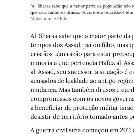
"Al-Sharaa sabe que a maior parte da população não s
que os alauitas, os drusos, os curdos e os cristãos tê
Mohamend Al-Rifai
Al-Sharaa sabe que a maior parte da
tempos dos Assad, pai ou filho, mas qu
cristãos têm razão para estar preocu
minoria a que pertencia Hafez al-Ass
al-Assad, seu sucessor, a situação é
acusados de lealdade ao antigo regim
mudança. Mas também drusos e curdos
compromissos com os novos governa
a beneficiar de proteção militar isra
desistir de território tomado antes pe
A guerra civil síria começou em 2011 