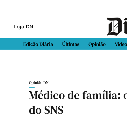
Loja DN
Edição Diária
Últimas
Opinião
Víde
Opinião DN
Médico de família: o
do SNS