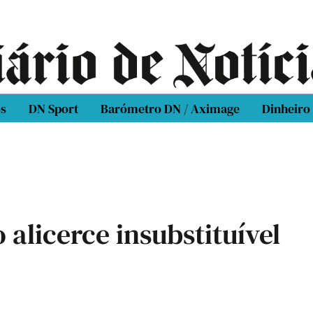
os
DN Sport
Barómetro DN / Aximage
Dinheiro
 alicerce insubstituível