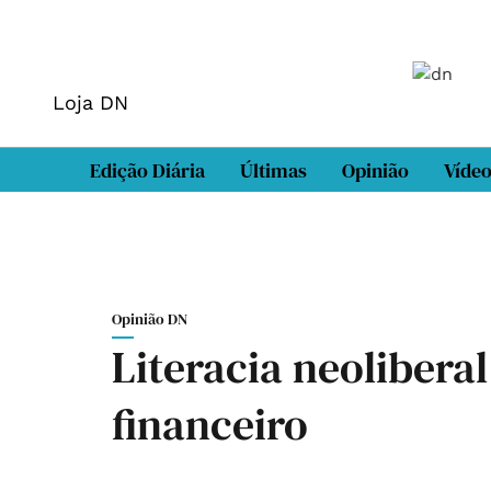
Loja DN
Edição Diária
Últimas
Opinião
Víde
Opinião DN
Literacia neolibera
financeiro