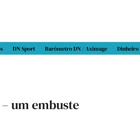
os
DN Sport
Barómetro DN / Aximage
Dinheiro
l – um embuste