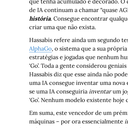
que tenha acumulado e decorado. O qu
de IA continuam a chamar “quase AGI
história
. Consegue encontrar qualque
criar uma que não exista.
Hassabis refere ainda um segundo te
AlphaGo
, o sistema que a sua própri
estratégias e jogadas que nenhum hu
‘Go’. Toda a gente considerou geniais
Hassabis diz que esse ainda não pode 
uma IA consegue inventar uma nova es
se uma IA conseguiria
inventar
um jo
‘Go’. Nenhum modelo existente hoje 
Em suma, este vencedor de um prémio
máquinas – por ora essencialmente
i