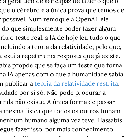
cia geral tem de ser capaz de fazer o que o
que o cérebro é a única prova que temos de
er possível. Num remoque à OpenAI, ele
o do que simplesmente poder fazer algum
iu o teste real: a IA de hoje leu tudo o que
cluindo a teoria da relatividade; pelo que,
, está a repetir uma resposta que já existe.
ssabis propõe que se faça um teste que torna
ma IA apenas com o que a humanidade sabia
n publicar a
teoria da relatividade restrita
,
ividade por si só. Não pode procurar a
ainda não existe. A única forma de passar
 na mesma física que todos os outros tinham
e nenhum humano alguma vez teve. Hassabis
egue fazer isso, por mais conhecimento