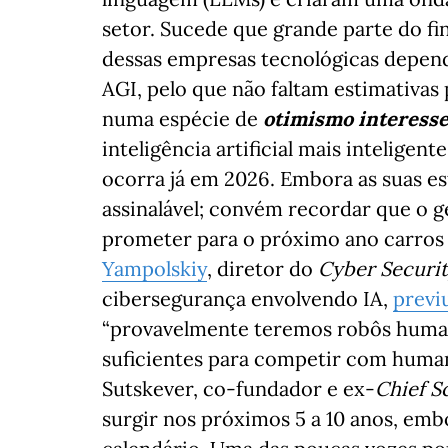
setor. Sucede que grande parte do fi
dessas empresas tecnológicas depende
AGI, pelo que não faltam estimativa
numa espécie de
otimismo interesse
inteligência artificial mais intelige
ocorra já em 2026. Embora as suas e
assinalável; convém recordar que o g
prometer para o próximo ano carros
Yampolskiy
, diretor do
Cyber Securit
cibersegurança envolvendo IA,
previ
“provavelmente teremos robôs human
suficientes para competir com human
Sutskever, co-fundador e ex-
Chief S
surgir nos próximos 5 a 10 anos, emb