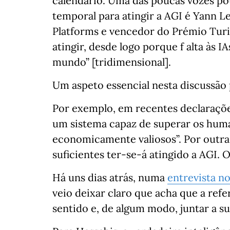
calendário. Uma das poucas vozes po
temporal para atingir a AGI é Yann L
Platforms e vencedor do Prémio Turi
atingir, desde logo porque f alta às
mundo” [tridimensional].
Um aspeto essencial nesta discussão
Por exemplo, em recentes declaraçõe
um sistema capaz de superar os huma
economicamente valiosos”. Por outras
suficientes ter-se-á atingido a AGI. 
Há uns dias atrás, numa
entrevista n
veio deixar claro que acha que a refe
sentido e, de algum modo, juntar a s