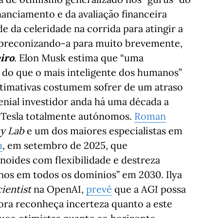
nanciamento e da avaliação financeira
 da celeridade na corrida para atingir a
s preconizando-a para muito brevemente,
iro
. Elon Musk estima que “uma
nte do que o mais inteligente dos humanos”
stimativas costumem sofrer de um atraso
enial investidor anda há uma década a
 Tesla totalmente autónomos.
Roman
y Lab
e um dos maiores especialistas em
u
, em setembro de 2025, que
oides com flexibilidade e destreza
os em todos os domínios” em 2030. Ilya
cientist
na OpenAI,
prevê
que a AGI possa
ora reconheça incerteza quanto a este