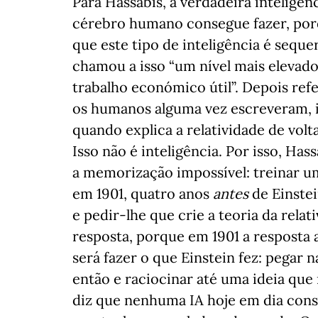
Para Hassabis, a verdadeira inteligên
cérebro humano consegue fazer, por
que este tipo de inteligência é sequ
chamou a isso “um nível mais elevad
trabalho económico útil”. Depois refer
os humanos alguma vez escreveram, in
quando explica a relatividade de volta
Isso não é inteligência. Por isso, Ha
a memorização impossível: treinar u
em 1901, quatro anos
antes
de Einstei
e pedir-lhe que crie a teoria da relat
resposta, porque em 1901 a resposta 
será fazer o que Einstein fez: pegar
então e raciocinar até uma ideia qu
diz que nenhuma IA hoje em dia cons