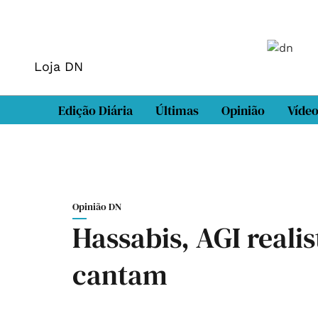
Loja DN
Edição Diária
Últimas
Opinião
Víde
Opinião DN
Hassabis, AGI reali
cantam