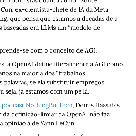
uco otimistas quanto ao horizonte
eCun, ex-cientista-chefe de IA da Meta
ng, que pensa que estamos a décadas de a
 IAs baseadas em LLMs um “modelo de
 prende-se com o conceito de AGI.
s, a OpenAI define literalmente a AGI como
nos na maioria dos “trabalhos
 palavras, se ela substituir empregos
Ou seja, já estamos com um pé lá.
o podcast NothingButTech
, Demis Hassabis
rida definição-limiar da OpenAI não faz
ua opinião à de Yann LeCun.