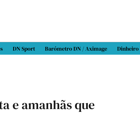
os
DN Sport
Barómetro DN / Aximage
Dinheiro
sta e amanhãs que