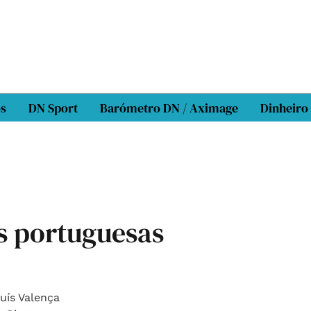
os
DN Sport
Barómetro DN / Aximage
Dinheiro
s portuguesas