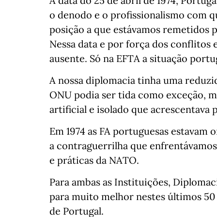
À data do 25 de abril de 1974, Portu
o denodo e o profissionalismo com qu
posição a que estávamos remetidos po
Nessa data e por força dos conflito
ausente. Só na EFTA a situação portu
A nossa diplomacia tinha uma reduzid
ONU podia ser tida como exceção, mas
artificial e isolado que acrescentava 
Em 1974 as FA portuguesas estavam o
a contraguerrilha que enfrentávamos 
e práticas da NATO.
Para ambas as Instituições, Diploma
para muito melhor nestes últimos 50
de Portugal.