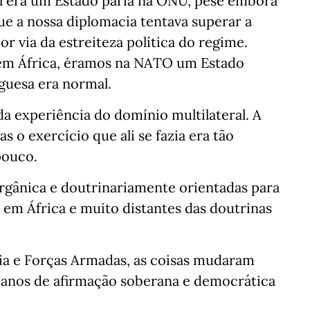
gal era um Estado pária na ONU, pese embora
e a nossa diplomacia tentava superar a
r via da estreiteza política do regime.
s em África, éramos na NATO um Estado
guesa era normal.
a experiência do domínio multilateral. A
 o exercício que ali se fazia era tão
pouco.
rgânica e doutrinariamente orientadas para
em África e muito distantes das doutrinas
cia e Forças Armadas, as coisas mudaram
 anos de afirmação soberana e democrática