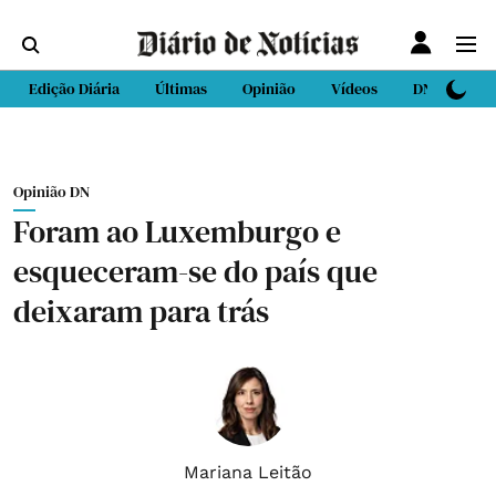
Edição Diária
Últimas
Opinião
Vídeos
DN Sport
Opinião DN
Foram ao Luxemburgo e
esqueceram-se do país que
deixaram para trás
Mariana Leitão