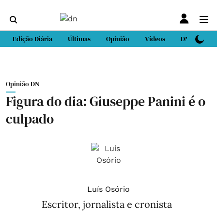
Edição Diária
Últimas
Opinião
Vídeos
DN Sport
Opinião DN
Figura do dia: Giuseppe Panini é o
culpado
Luís Osório
Escritor, jornalista e cronista