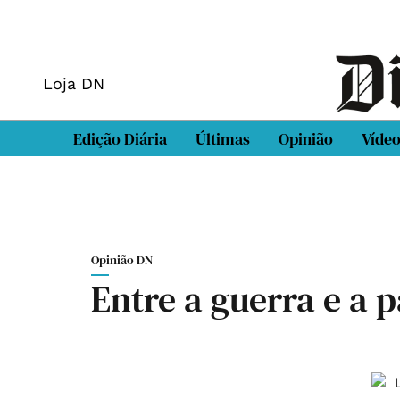
Loja DN
Edição Diária
Últimas
Opinião
Víde
Opinião DN
Entre a guerra e a 