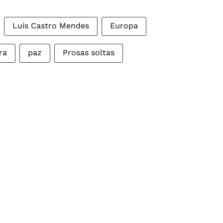
Luís Castro Mendes
Europa
ra
paz
Prosas soltas