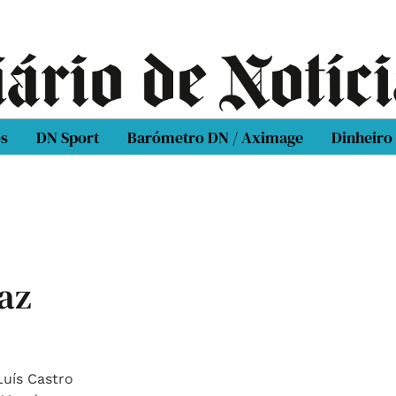
os
DN Sport
Barómetro DN / Aximage
Dinheiro
paz