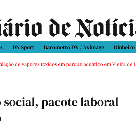
os
DN Sport
Barómetro DN / Aximage
Dinheiro
ção de vapores tóxicos em parque aquático em Vieira de Leir
social, pacote laboral
o