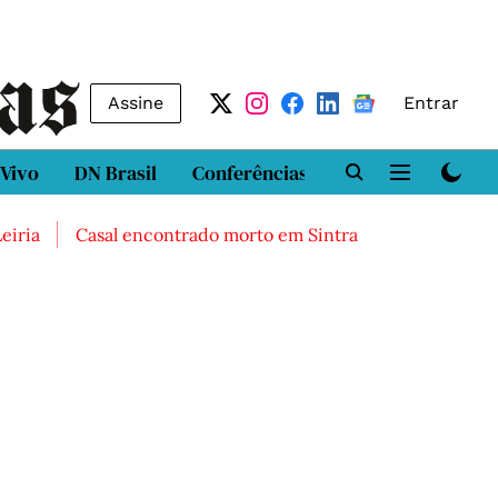
Assine
Entrar
 Vivo
DN Brasil
Conferências
DN LAB
Class
ia
Casal encontrado morto em Sintra
Três feridos gra