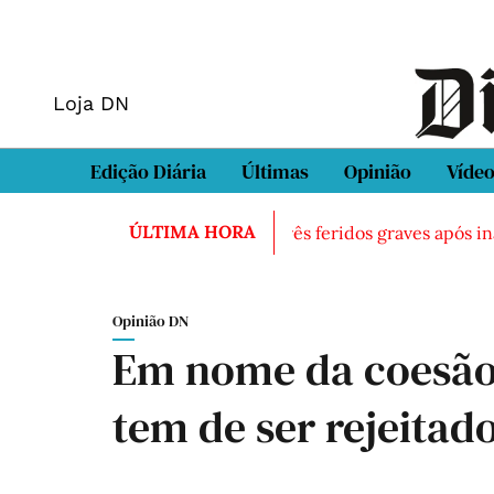
Loja DN
Edição Diária
Últimas
Opinião
Víde
ÚLTIMA HORA
contrado morto em Sintra
Três feridos graves após inala
Opinião DN
Em nome da coesão 
tem de ser rejeitad