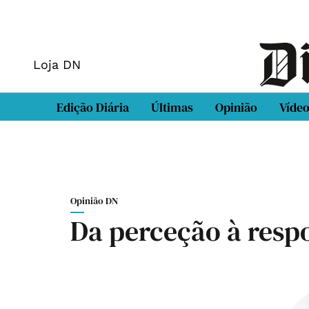
Loja DN
Edição Diária
Últimas
Opinião
Víde
Opinião DN
Da perceção à resp