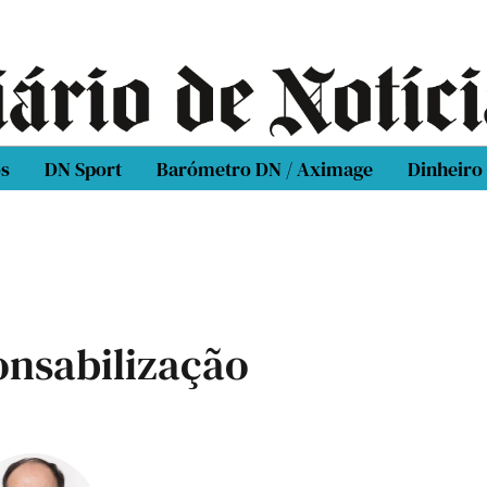
os
DN Sport
Barómetro DN / Aximage
Dinheiro
onsabilização