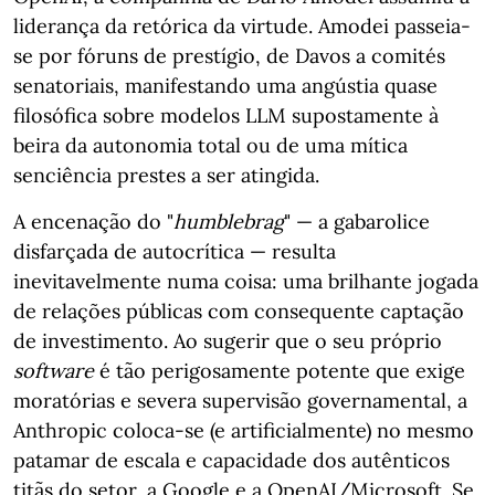
liderança da retórica da virtude. Amodei passeia-
se por fóruns de prestígio, de Davos a comités
senatoriais, manifestando uma angústia quase
filosófica sobre modelos LLM supostamente à
beira da autonomia total ou de uma mítica
senciência prestes a ser atingida.
A encenação do "
humblebrag
" — a gabarolice
disfarçada de autocrítica — resulta
inevitavelmente numa coisa: uma brilhante jogada
de relações públicas com consequente captação
de investimento. Ao sugerir que o seu próprio
software
é tão perigosamente potente que exige
moratórias e severa supervisão governamental, a
Anthropic coloca-se (e artificialmente) no mesmo
patamar de escala e capacidade dos autênticos
titãs do setor, a Google e a OpenAI/Microsoft. Se