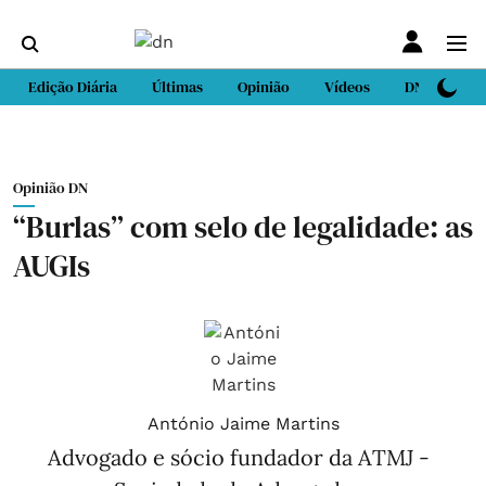
Edição Diária
Últimas
Opinião
Vídeos
DN Sport
Opinião DN
“Burlas” com selo de legalidade: as
AUGIs
António Jaime Martins
Advogado e sócio fundador da ATMJ -