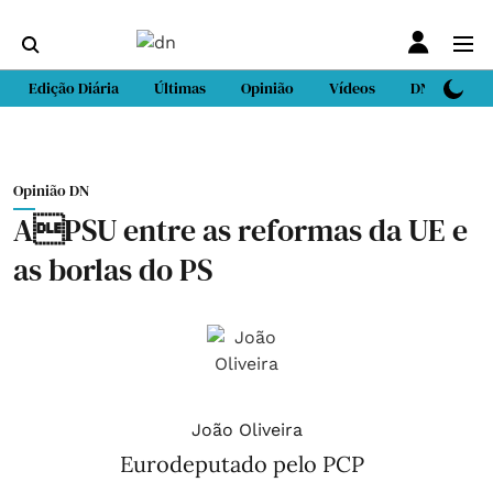
Edição Diária
Últimas
Opinião
Vídeos
DN Sport
Opinião DN
APSU entre as reformas da UE e
as borlas do PS
João Oliveira
Eurodeputado pelo PCP