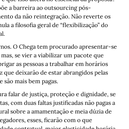
õe a barreira ao outsourcing pós-
ento da não reintegração. Não reverte os
la a filosofia geral de “flexibilização” do
l.
urnos. O Chega tem procurado apresentar-se
mas, se vier a viabilizar um pacote que
rigar as pessoas a trabalhar em horários
z que deixarão de estar abrangidos pelas
ue são mais bem pagas.
ra falar de justiça, proteção e dignidade, se
ntas, com duas faltas justificadas não pagas a
ltural sobre a amamentação e meia dúzia de
gadores, esses, ficarão com o que
dade contratual, maior elasticidade horária,