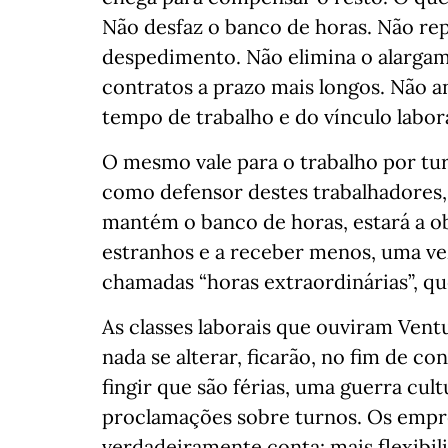
Não desfaz o banco de horas. Não rep
despedimento. Não elimina o alargam
contratos a prazo mais longos. Não anu
tempo de trabalho e do vínculo labora
O mesmo vale para o trabalho por t
como defensor destes trabalhadores, 
mantém o banco de horas, estará a ob
estranhos e a receber menos, uma ve
chamadas “horas extraordinárias”, q
As classes laborais que ouviram Ventu
nada se alterar, ficarão, no fim de co
fingir que são férias, uma guerra cu
proclamações sobre turnos. Os empre
verdadeiramente conta: mais flexibili