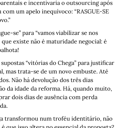
rentais e incentivaria o outsourcing após
iu com um apelo inequívoco: “RASGUE-SE
vo.”
gue-se” para “vamos viabilizar se nos
 que existe não é maturidade negocial: é
alhota!
upostas “vitórias do Chega” para justificar
al, mas trata-se de um novo embuste. Até
odos. Não há devolução dos três dias
ão da idade da reforma. Há, quando muito,
prar dois dias de ausência com perda
ada.
transformou num troféu identitário, não
é que isso altera no essencial da proposta?