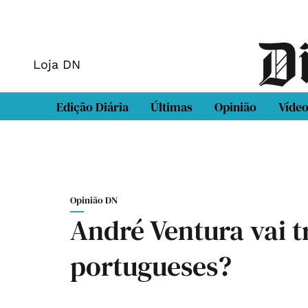
Loja DN
Edição Diária
Últimas
Opinião
Víde
Opinião DN
André Ventura vai t
portugueses?