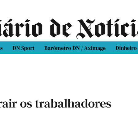
os
DN Sport
Barómetro DN / Aximage
Dinheiro
rair os trabalhadores