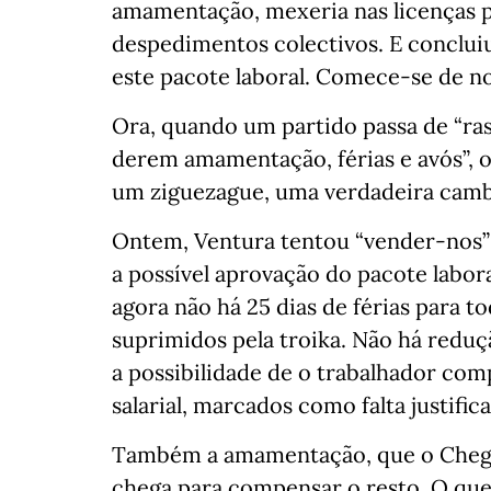
amamentação, mexeria nas licenças pa
despedimentos colectivos. E conclu
este pacote laboral. Comece-se de no
Ora, quando um partido passa de “ras
derem amamentação, férias e avós”, o
um ziguezague, uma verdadeira camb
Ontem, Ventura tentou “vender-nos” s
a possível aprovação do pacote labor
agora não há 25 dias de férias para t
suprimidos pela troika. Não há reduç
a possibilidade de o trabalhador com
salarial, marcados como falta justific
Também a amamentação, que o Chega 
chega para compensar o resto. O que 