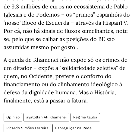
de 9,3 milhões de euros no ecossistema de Pablo
Iglesias e do Podemos – os “primos” espanhóis do
‘nosso’ Bloco de Esquerda – através da HispanTV.
Por cá, não há sinais de fluxos semelhantes, note-
se, pelo que se calhar as posições do BE são
assumidas mesmo por gosto…
A queda de Khamenei não expõe só os crimes de
um ditador – expõe a "solidariedade seletiva" de
quem, no Ocidente, prefere o conforto do
financiamento ou do alinhamento ideológico à
defesa da dignidade humana. Mas a História,
finalmente, está a passar a fatura.
Opinião
ayatollah Ali Khamenei
Regime talibã
Ricardo Simões Ferreira
Espreguiçar na Rede