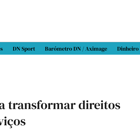
os
DN Sport
Barómetro DN / Aximage
Dinheiro
a transformar direitos
viços