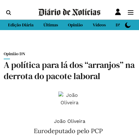
Edição Diária
Últimas
Opinião
Vídeos
DN Sport
Opinião DN
A política para lá dos “arranjos” na
derrota do pacote laboral
João Oliveira
Eurodeputado pelo PCP