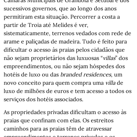
Câmaras Municipais de Grândola e Setúbal e dos
sucessivos governos, que ao longo dos anos
permitiram esta situação. Percorrer a costa a
partir de Troia até Melides é ver,
sistematicamente, terrenos vedados com rede de
arame e paliçadas de madeira. Tudo é feito para
dificultar o acesso às praias pelos cidadãos que
não sejam proprietários das luxuosas “
villas
” dos
empreendimentos, ou não sejam hóspedes dos
hotéis de luxo ou das
branded residences
, um
novo conceito para quem compra uma
villa
de
luxo de milhões de euros e tem acesso a todos os
serviços dos hotéis associados.
As propriedades privadas dificultam o acesso às
praias que confinam com elas. Os estreitos
caminhos para as praias têm de atravessar
empreendimentos e terrenos privados e os