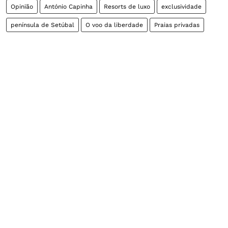
Opinião
António Capinha
Resorts de luxo
exclusividade
península de Setúbal
O voo da liberdade
Praias privadas