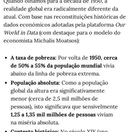
Quando olhamos para a década de 1950, a
realidade global era radicalmente diferente da
atual. Com base nas reconstituições históricas de
dados económicos adotadas pela plataforma
Our
World in Data
(com destaque para o modelo do
economista Michalis Moatsos):
A taxa de pobreza:
Por volta de
1950, cerca
de 50% a 55% da população mundial
vivia
abaixo da linha de pobreza extrema.
População absoluta:
Como a população
global da altura era significativamente
menor (cerca de 2,5 mil milhões de
pessoas), isto significava que sensivelmente
1,25 a 1,35 mil milhões de pessoas
viviam
na miséria absoluta.
Contexto histórico:
No século XIX (ano