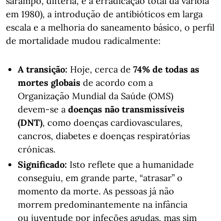
sarampo, difteria, e a erradicação total da varíola
em 1980), a introdução de antibióticos em larga
escala e a melhoria do saneamento básico, o perfil
de mortalidade mudou radicalmente:
A transição:
Hoje, cerca de
74% de todas as
mortes globais
de acordo com a
Organização Mundial da Saúde (OMS)
devem-se a
doenças não transmissíveis
(DNT)
, como doenças cardiovasculares,
cancros, diabetes e doenças respiratórias
crónicas.
Significado:
Isto reflete que a humanidade
conseguiu, em grande parte, “atrasar” o
momento da morte. As pessoas já não
morrem predominantemente na infância
ou juventude por infeções agudas, mas sim