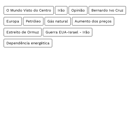
O Mundo Visto do Centro
Irão
Opinião
Bernardo Ivo Cruz
Europa
Petróleo
Gás natural
Aumento dos preços
Estreito de Ormuz
Guerra EUA-Israel - Irão
Dependência energética