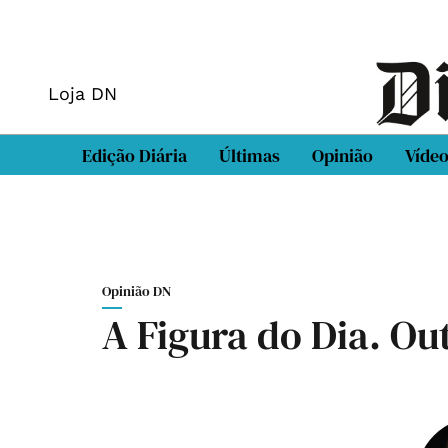
Loja DN
Edição Diária
Últimas
Opinião
Víde
Opinião DN
A Figura do Dia. Out