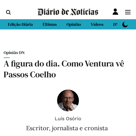
Edição Diária
Últimas
Opinião
Vídeos
DN Sport
Opinião DN
A figura do dia. Como Ventura vê
Passos Coelho
Luís Osório
Escritor, jornalista e cronista