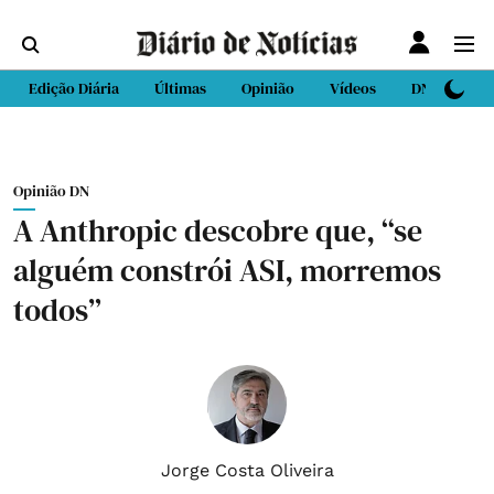
Edição Diária
Últimas
Opinião
Vídeos
DN Sport
Opinião DN
A Anthropic descobre que, “se
alguém constrói ASI, morremos
todos”
Jorge Costa Oliveira