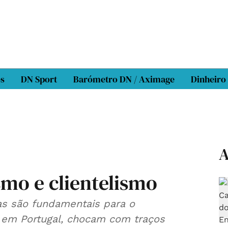
os
DN Sport
Barómetro DN / Aximage
Dinheiro
A
mo e clientelismo
cas são fundamentais para o
 em Portugal, chocam com traços