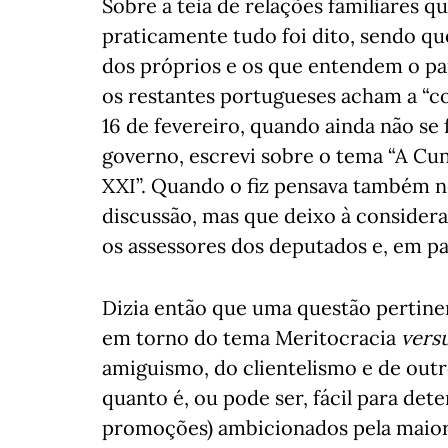
Sobre a teia de relações familiares q
praticamente tudo foi dito, sendo que
dos próprios e os que entendem o pa
os restantes portugueses acham a “co
16 de fevereiro, quando ainda não se f
governo, escrevi sobre o tema “A Cun
XXI”. Quando o fiz pensava também n
discussão, mas que deixo à considera
os assessores dos deputados e, em pa
Dizia então que uma questão pertinen
em torno do tema Meritocracia
vers
amiguismo, do clientelismo e de outr
quanto é, ou pode ser, fácil para det
promoções) ambicionados pela maioria