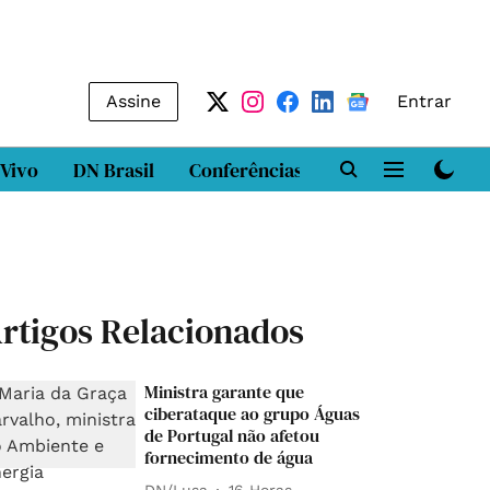
Assine
Entrar
 Vivo
DN Brasil
Conferências
DN LAB
Class
rtigos Relacionados
Ministra garante que
ciberataque ao grupo Águas
de Portugal não afetou
fornecimento de água
DN/Lusa
16 Horas