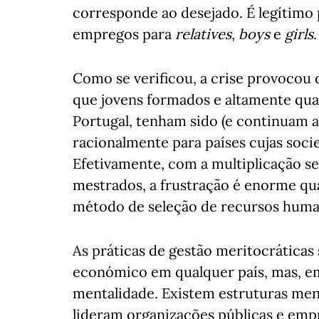
corresponde ao desejado. É legítimo 
empregos para
relatives
,
boys
e
girls
.
Como se verificou, a crise provocou
que jovens formados e altamente qua
Portugal, tenham sido (e continuam 
racionalmente para países cujas soci
Efetivamente, com a multiplicação s
mestrados, a frustração é enorme qu
método de seleção de recursos human
As práticas de gestão meritocrática
económico em qualquer país, mas, e
mentalidade. Existem estruturas men
lideram organizações públicas e emp