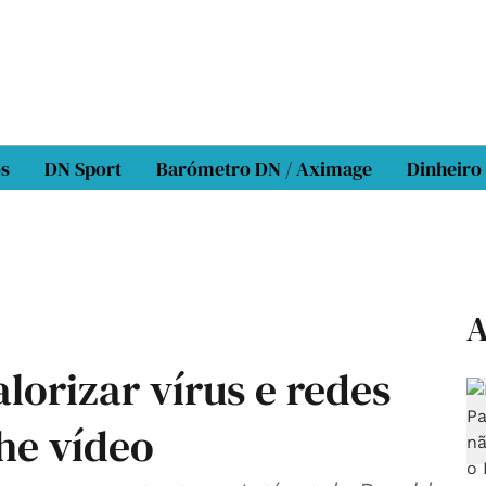
os
DN Sport
Barómetro DN / Aximage
Dinheiro
A
lorizar vírus e redes
he vídeo