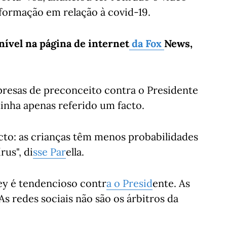
informação em relação à covid-19.
nível na página de internet
da Fox
News,
resas de preconceito contra o Presidente
tinha apenas referido um facto.
cto: as crianças têm menos probabilidades
rus", di
sse
Par
ella.
ley é tendencioso contr
a o Presid
ente. As
As redes sociais não são os árbitros da