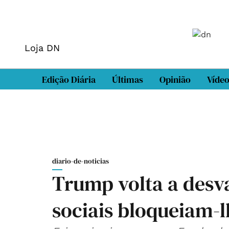
Loja DN
Edição Diária
Últimas
Opinião
Víde
diario-de-noticias
Trump volta a desva
sociais bloqueiam-l