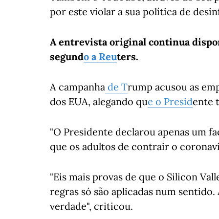
por este violar a sua política de des
A entrevista original continua dispo
segund
o a Reu
ters.
A campanha
de T
rump acusou as emp
dos EUA, alegando qu
e o Presid
ente 
"O Presidente declarou apenas um fa
que os adultos de contrair o coronaví
"Eis mais provas de que o Silicon Val
regras só são aplicadas num sentido. 
verdade", criticou.