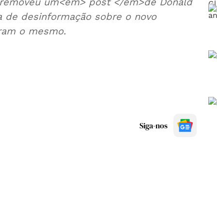
ok removeu um<em> post </em>de Donald
a de desinformação sobre o novo
zeram o mesmo.
Siga-nos