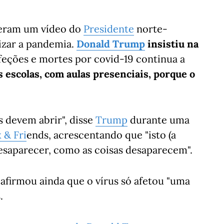
ram um vídeo do
Presidente
norte-
izar a pandemia.
Donald Trump
insistiu na
feções e mortes por covid-19 continua a
as escolas, com aulas presenciais, porque o
s devem abrir", disse
Trump
durante uma
x &
Fri
ends, acrescentando que "isto (a
esaparecer, como as coisas desaparecem".
afirmou ainda que o vírus só afetou "uma
.