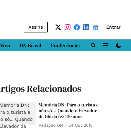
Assine
Entrar
 Vivo
DN Brasil
Conferências
DN LAB
Class
rtigos Relacionados
Memória DN: Para o turista e
não só... Quando o Elevador
da Glória fez 130 anos
Redação DN
24 Out 2015