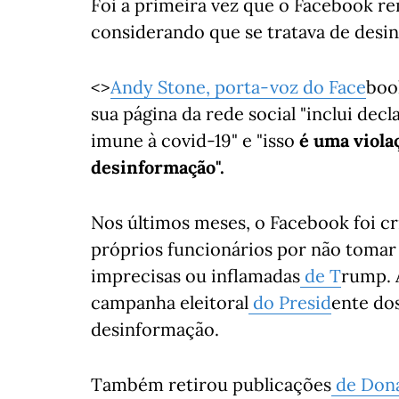
Foi a primeira vez que o Facebook 
considerando que se tratava de desi
<>
Andy Stone, porta-voz
do Face
boo
sua página da rede social "inclui dec
imune à covid-19" e "isso
é uma viola
desinformação".
Nos últimos meses, o Facebook foi cri
próprios funcionários por não toma
imprecisas ou inflamadas
de T
rump. 
campanha eleitoral
do Presid
ente do
desinformação.
Também retirou publicações
de Dona