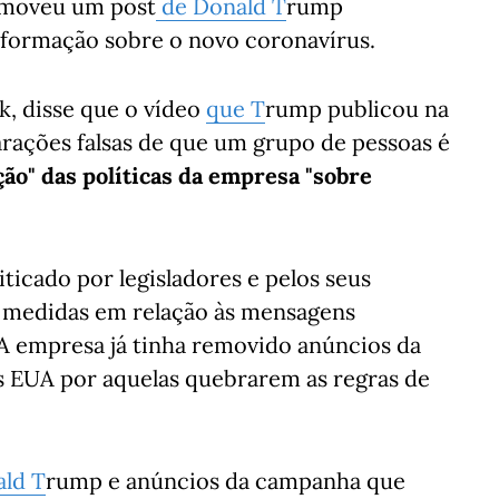
removeu um post
de Donald T
rump
nformação sobre o novo coronavírus.
k, disse que o vídeo
que T
rump publicou na
larações falsas de que um grupo de pessoas é
ção" das políticas da empresa "sobre
ticado por legisladores e pelos seus
r medidas em relação às mensagens
A empresa já tinha removido anúncios da
s EUA por aquelas quebrarem as regras de
ld T
rump e anúncios da campanha que