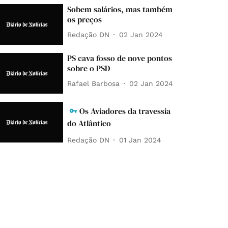
Sobem salários, mas também
os preços
Redação DN
02 Jan 2024
PS cava fosso de nove pontos
sobre o PSD
Rafael Barbosa
02 Jan 2024
Os Aviadores da travessia
do Atlântico
Redação DN
01 Jan 2024