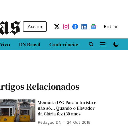
Assine
Entrar
 Vivo
DN Brasil
Conferências
DN LAB
Class
rtigos Relacionados
Memória DN: Para o turista e
não só... Quando o Elevador
da Glória fez 130 anos
Redação DN
24 Out 2015