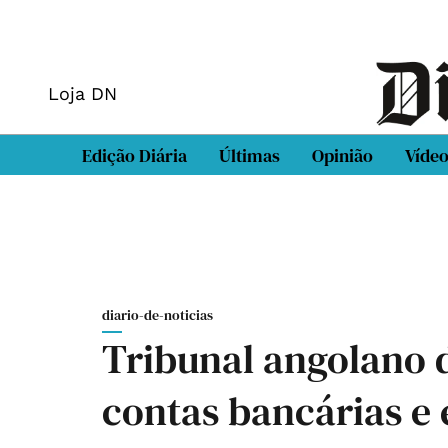
Loja DN
Edição Diária
Últimas
Opinião
Víde
diario-de-noticias
Tribunal angolano d
contas bancárias e 