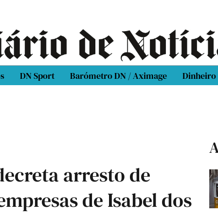
os
DN Sport
Barómetro DN / Aximage
Dinheiro
A
ecreta arresto de
empresas de Isabel dos