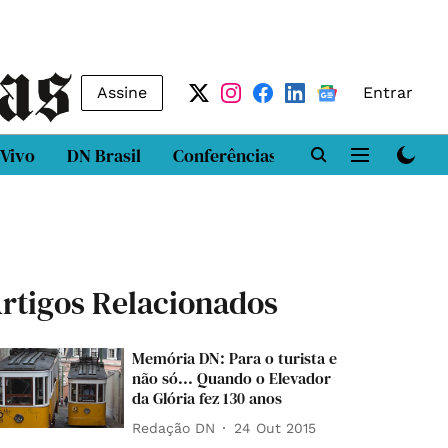
Assine
Entrar
 Vivo
DN Brasil
Conferências
DN LAB
Class
rtigos Relacionados
Memória DN: Para o turista e
não só... Quando o Elevador
da Glória fez 130 anos
Redação DN
24 Out 2015