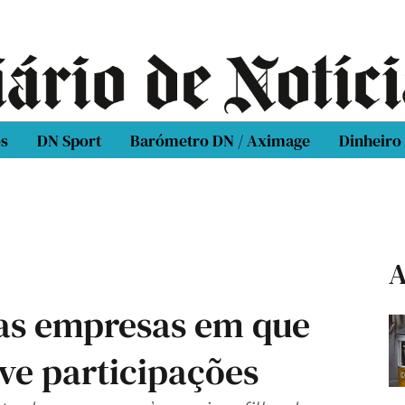
os
DN Sport
Barómetro DN / Aximage
Dinheiro
A
 as empresas em que
eve participações