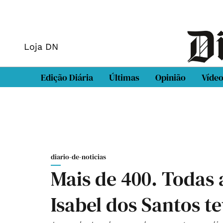
Loja DN
Edição Diária
Últimas
Opinião
Víde
diario-de-noticias
Mais de 400. Todas
Isabel dos Santos t