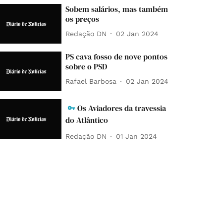
Sobem salários, mas também
os preços
Redação DN
02 Jan 2024
PS cava fosso de nove pontos
sobre o PSD
Rafael Barbosa
02 Jan 2024
Os Aviadores da travessia
do Atlântico
Redação DN
01 Jan 2024