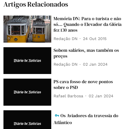
Artigos Relacionados
Memória DN: Para o turista e não
só... Quando o Elevador da Glória
fez 130 anos
Redação DN
24 Out 2015
Sobem salários, mas também os
preços
Redação DN
02 Jan 2024
PS cava fosso de nove pontos
sobre o PSD
Rafael Barbosa
02 Jan 2024
Os Aviadores da travessia do
Atlântico