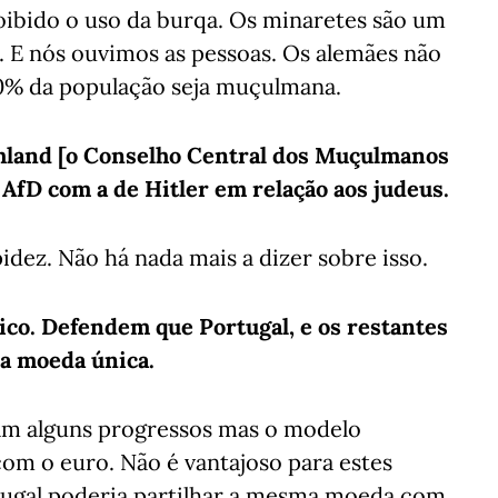
oibido o uso da burqa. Os minaretes são um
. E nós ouvimos as pessoas. Os alemães não
0% da população seja muçulmana.
hland [o Conselho Central dos Muçulmanos
AfD com a de Hitler em relação aos judeus.
dez. Não há nada mais a dizer sobre isso.
co. Defendem que Portugal, e os restantes
 a moeda única.
ram alguns progressos mas o modelo
om o euro. Não é vantajoso para estes
tugal poderia partilhar a mesma moeda com