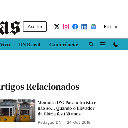
Assine
Entrar
 Vivo
DN Brasil
Conferências
DN LAB
Class
rtigos Relacionados
Memória DN: Para o turista e
não só... Quando o Elevador
da Glória fez 130 anos
Redação DN
24 Out 2015