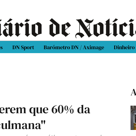
os
DN Sport
Barómetro DN / Aximage
Dinheiro
A
uerem que 60% da
çulmana"