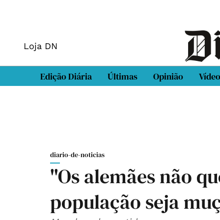
Loja DN
Edição Diária
Últimas
Opinião
Víde
diario-de-noticias
"Os alemães não q
população seja mu