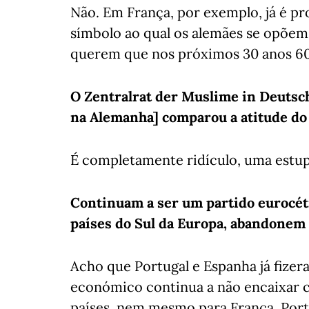
Não. Em França, por exemplo, já é pr
símbolo ao qual os alemães se opõem
querem que nos próximos 30 anos 6
O Zentralrat der Muslime in Deutsc
na Alemanha] comparou a atitude do 
É completamente ridículo, uma estupi
Continuam a ser um partido eurocéti
países do Sul da Europa, abandonem
Acho que Portugal e Espanha já fize
económico continua a não encaixar c
países, nem mesmo para França. Por