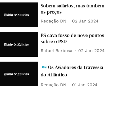
Sobem salários, mas também
os preços
Redação DN
02 Jan 2024
PS cava fosso de nove pontos
sobre o PSD
Rafael Barbosa
02 Jan 2024
Os Aviadores da travessia
do Atlântico
Redação DN
01 Jan 2024