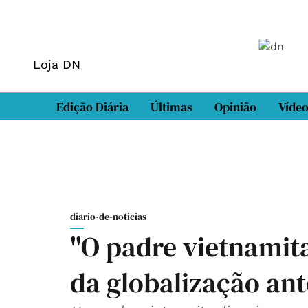
Loja DN
Edição Diária
Últimas
Opinião
Víde
diario-de-noticias
"O padre vietnamit
da globalização an