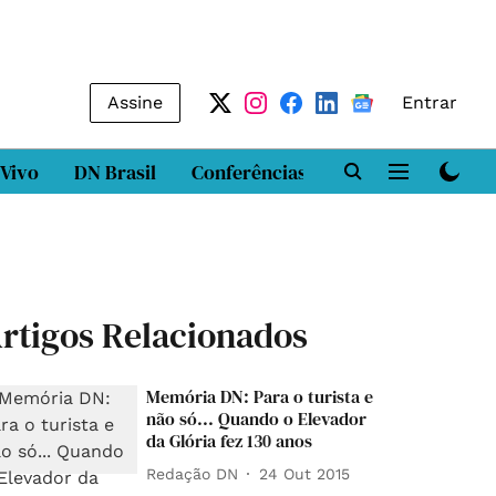
Assine
Entrar
 Vivo
DN Brasil
Conferências
DN LAB
Class
rtigos Relacionados
Memória DN: Para o turista e
não só... Quando o Elevador
da Glória fez 130 anos
Redação DN
24 Out 2015