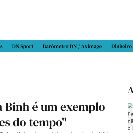
os
DN Sport
Barómetro DN / Aximage
Dinheiro
A
a Binh é um exemplo
tes do tempo"