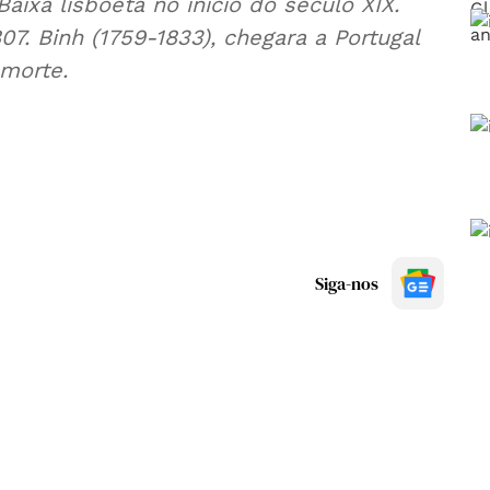
ixa lisboeta no início do século XIX.
7. Binh (1759-1833), chegara a Portugal
morte.
Siga-nos