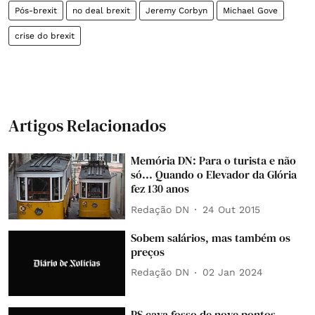
Pós-brexit
no deal brexit
Jeremy Corbyn
Michael Gove
crise do brexit
Artigos Relacionados
Memória DN: Para o turista e não
só... Quando o Elevador da Glória
fez 130 anos
Redação DN
24 Out 2015
Sobem salários, mas também os
preços
Redação DN
02 Jan 2024
PS cava fosso de nove pontos