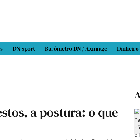
os
DN Sport
Barómetro DN / Aximage
Dinheiro
A
stos, a postura: o que