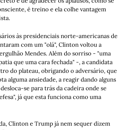
creto e de agradecer os aplausos, como se
consciente, é treino e ela colhe vantagem
sta.
ários às presidenciais norte-americanas de
ntaram com um "olá", Clinton voltou a
ergulhão Mendes. Além do sorriso - "uma
atia que uma cara fechada" -, a candidata
ntro do plateau, obrigando o adversário, que
a alguma ansiedade, a reagir dando alguns
desloca-se para trás da cadeira onde se
defesa", já que esta funciona como uma
ada, Clinton e Trump já nem sequer dizem