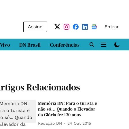
Assine
Entrar
 Vivo
DN Brasil
Conferências
DN LAB
Class
rtigos Relacionados
Memória DN: Para o turista e
não só... Quando o Elevador
da Glória fez 130 anos
Redação DN
24 Out 2015