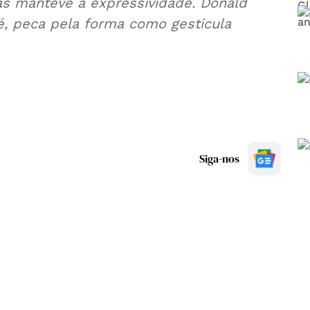
mas manteve a expressividade. Donald
é, peca pela forma como gesticula
Siga-nos