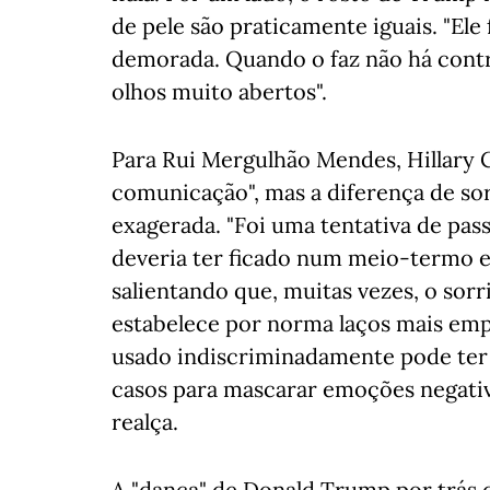
de pele são praticamente iguais. "Ele
demorada. Quando o faz não há contras
olhos muito abertos".
Para Rui Mergulhão Mendes, Hillary C
comunicação", mas a diferença de sor
exagerada. "Foi uma tentativa de pa
deveria ter ficado num meio-termo en
salientando que, muitas vezes, o sorr
estabelece por norma laços mais emp
usado indiscriminadamente pode ter 
casos para mascarar emoções negativa
realça.
A "dança" de Donald Trump por trás d