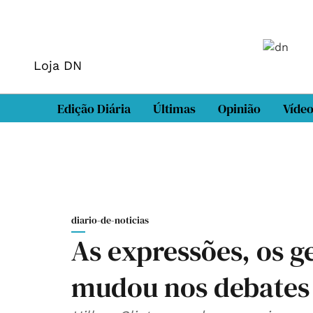
Loja DN
Edição Diária
Últimas
Opinião
Víde
diario-de-noticias
As expressões, os ge
mudou nos debates