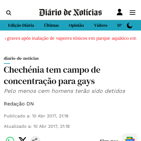
Edição Diária
Últimas
Opinião
Vídeos
DN Sport
s graves após inalação de vapores tóxicos em parque aquático em Viei
diario-de-noticias
Chechénia tem campo de
concentração para gays
Pelo menos cem homens terão sido detidos
Redação DN
Publicado a
:
10 Abr 2017, 21:18
Atualizado a
:
10 Abr 2017, 21:18