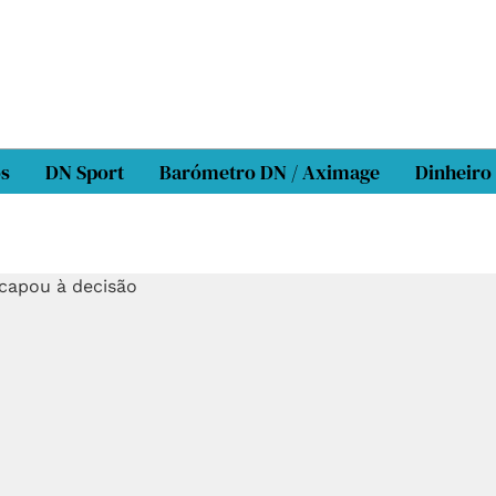
os
DN Sport
Barómetro DN / Aximage
Dinheiro