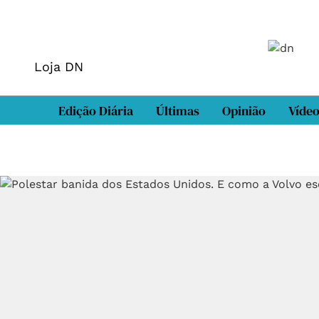
Loja DN
Edição Diária
Últimas
Opinião
Víde