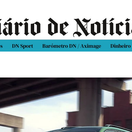
os
DN Sport
Barómetro DN / Aximage
Dinheiro