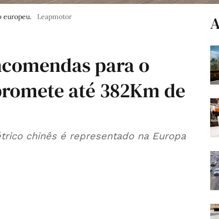
o europeu.
Leapmotor
A
ncomendas para o
 promete até 382Km de
trico chinês é representado na Europa