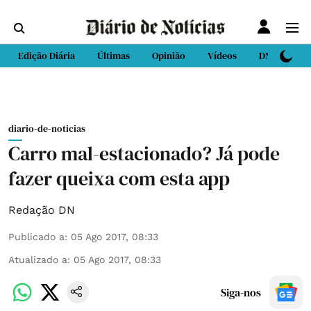
Edição Diária
Últimas
Opinião
Vídeos
DN Sport
diario-de-noticias
Carro mal-estacionado? Já pode
fazer queixa com esta app
Redação DN
Publicado a
:
05 Ago 2017, 08:33
Atualizado a
:
05 Ago 2017, 08:33
Siga-nos