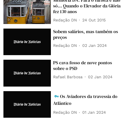
Memória DN: Para o turista e não
só... Quando o Elevador da Glória
fez 130 anos
Redação DN
24 Out 2015
Sobem salários, mas também os
preços
Redação DN
02 Jan 2024
PS cava fosso de nove pontos
sobre o PSD
Rafael Barbosa
02 Jan 2024
Os Aviadores da travessia do
Atlântico
Redação DN
01 Jan 2024