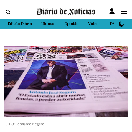
Edição Diária
Últimas
Opinião
Vídeos
DN Sport
FOTO: Leonardo Negrão