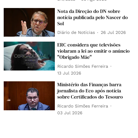
Nota da Direção do DN sobre
notícia publicada pelo Nascer do
Sol
Diário de Notícias
26 Jul 2026
ERC considera que televisões
violaram a lei ao emitir o anúncio
"Obrigado Mãe"
Ricardo Simões Ferreira
13 Jul 2026
Ministério das Finanças barra
jornalista do Eco após notícia
sobre Certificados do Tesouro
Ricardo Simões Ferreira
03 Jul 2026