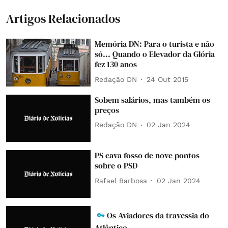
Artigos Relacionados
Memória DN: Para o turista e não
só... Quando o Elevador da Glória
fez 130 anos
Redação DN
24 Out 2015
Sobem salários, mas também os
preços
Redação DN
02 Jan 2024
PS cava fosso de nove pontos
sobre o PSD
Rafael Barbosa
02 Jan 2024
Os Aviadores da travessia do
Atlântico