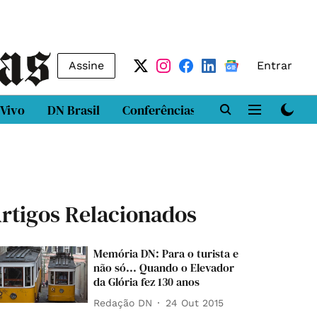
Assine
Entrar
 Vivo
DN Brasil
Conferências
DN LAB
Class
rtigos Relacionados
Memória DN: Para o turista e
não só... Quando o Elevador
da Glória fez 130 anos
Redação DN
24 Out 2015