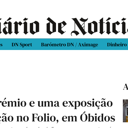
os
DN Sport
Barómetro DN / Aximage
Dinheiro
A
émio e uma exposição
ção no Folio, em Óbidos