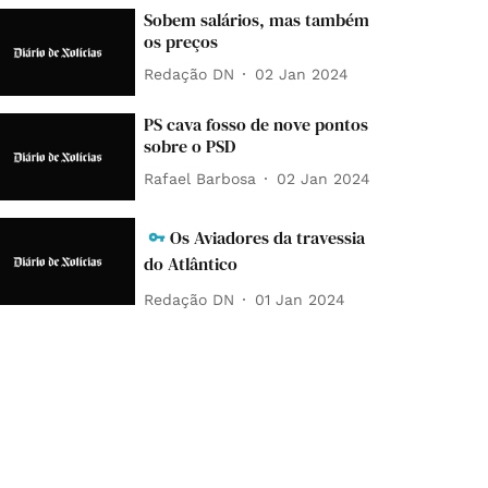
Sobem salários, mas também
os preços
Redação DN
02 Jan 2024
PS cava fosso de nove pontos
sobre o PSD
Rafael Barbosa
02 Jan 2024
Os Aviadores da travessia
do Atlântico
Redação DN
01 Jan 2024