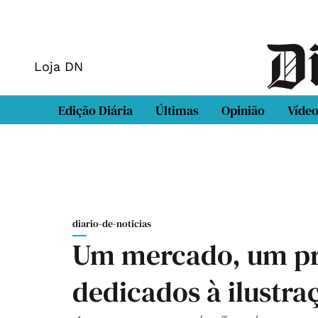
Loja DN
Edição Diária
Últimas
Opinião
Víde
diario-de-noticias
Um mercado, um pr
dedicados à ilustra