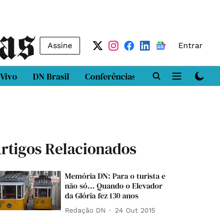
Assine
Entrar
 Vivo
DN Brasil
Conferências
DN LAB
Class
rtigos Relacionados
Memória DN: Para o turista e
não só... Quando o Elevador
da Glória fez 130 anos
Redação DN
24 Out 2015