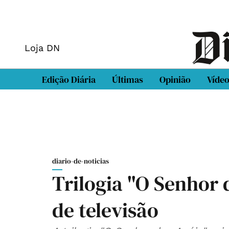
Loja DN
Edição Diária
Últimas
Opinião
Víde
diario-de-noticias
Trilogia "O Senhor d
de televisão