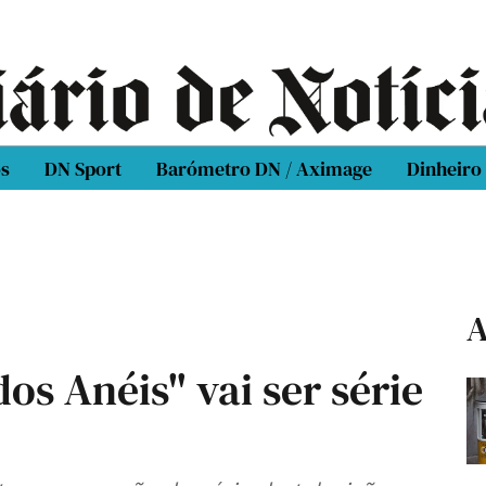
os
DN Sport
Barómetro DN / Aximage
Dinheiro
A
os Anéis" vai ser série