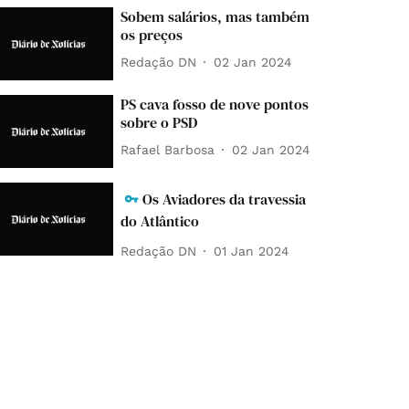
Sobem salários, mas também
os preços
Redação DN
02 Jan 2024
PS cava fosso de nove pontos
sobre o PSD
Rafael Barbosa
02 Jan 2024
Os Aviadores da travessia
do Atlântico
Redação DN
01 Jan 2024