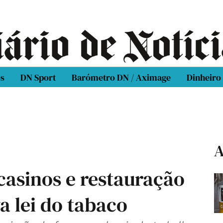
os
DN Sport
Barómetro DN / Aximage
Dinheiro
A
casinos e restauração
a lei do tabaco