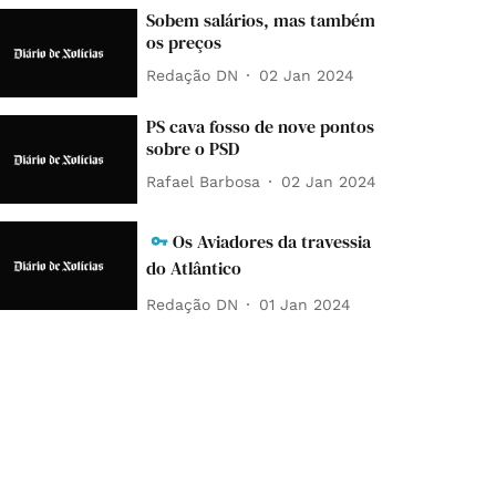
Sobem salários, mas também
os preços
Redação DN
02 Jan 2024
PS cava fosso de nove pontos
sobre o PSD
Rafael Barbosa
02 Jan 2024
Os Aviadores da travessia
do Atlântico
Redação DN
01 Jan 2024