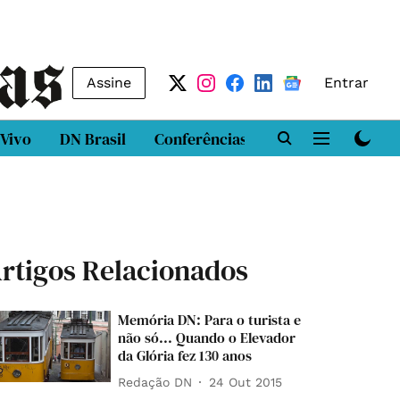
Assine
Entrar
 Vivo
DN Brasil
Conferências
DN LAB
Class
rtigos Relacionados
Memória DN: Para o turista e
não só... Quando o Elevador
da Glória fez 130 anos
Redação DN
24 Out 2015