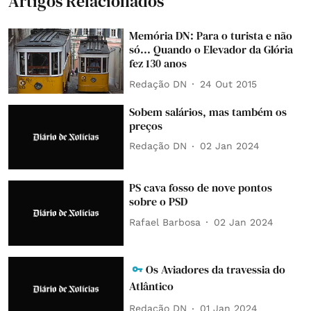
Artigos Relacionados
Memória DN: Para o turista e não
só... Quando o Elevador da Glória
fez 130 anos
Redação DN
24 Out 2015
Sobem salários, mas também os
preços
Redação DN
02 Jan 2024
PS cava fosso de nove pontos
sobre o PSD
Rafael Barbosa
02 Jan 2024
Os Aviadores da travessia do
Atlântico
Redação DN
01 Jan 2024