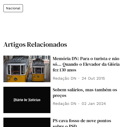
Nacional
Artigos Relacionados
Memória DN: Para o turista e não
só... Quando o Elevador da Glória
fez 130 anos
Redação DN
24 Out 2015
Sobem salários, mas também os
preços
Redação DN
02 Jan 2024
PS cava fosso de nove pontos
sobre o PSD