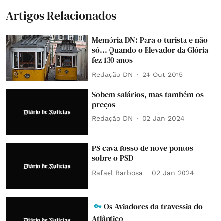
Artigos Relacionados
Memória DN: Para o turista e não
só... Quando o Elevador da Glória
fez 130 anos
Redação DN
24 Out 2015
Sobem salários, mas também os
preços
Redação DN
02 Jan 2024
PS cava fosso de nove pontos
sobre o PSD
Rafael Barbosa
02 Jan 2024
Os Aviadores da travessia do
Atlântico