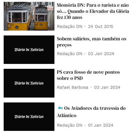
Memória DN: Para o turista e não
só... Quando o Elevador da Glória
fez 130 anos
Redação DN
24 Out 2015
Sobem salários, mas também os
preços
Redação DN
02 Jan 2024
PS cava fosso de nove pontos
sobre o PSD
Rafael Barbosa
02 Jan 2024
Os Aviadores da travessia do
Atlântico
Redação DN
01 Jan 2024