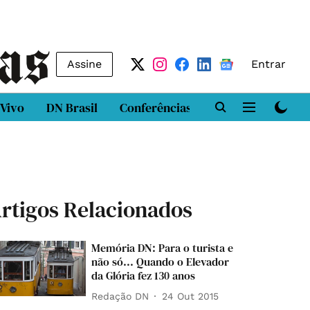
Assine
Entrar
 Vivo
DN Brasil
Conferências
DN LAB
Class
rtigos Relacionados
Memória DN: Para o turista e
não só... Quando o Elevador
da Glória fez 130 anos
Redação DN
24 Out 2015