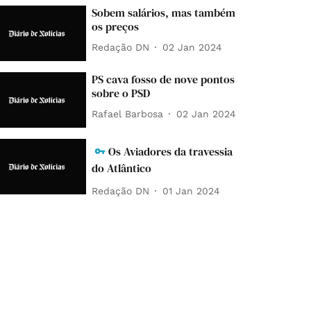
Sobem salários, mas também
os preços
Redação DN
02 Jan 2024
PS cava fosso de nove pontos
sobre o PSD
Rafael Barbosa
02 Jan 2024
Os Aviadores da travessia
do Atlântico
Redação DN
01 Jan 2024