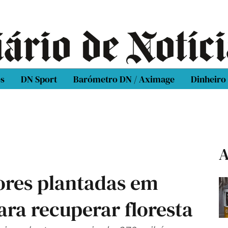
os
DN Sport
Barómetro DN / Aximage
Dinheiro
A
vores plantadas em
ara recuperar floresta