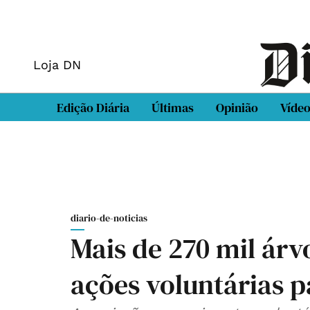
Loja DN
Edição Diária
Últimas
Opinião
Víde
diario-de-noticias
Mais de 270 mil ár
ações voluntárias p