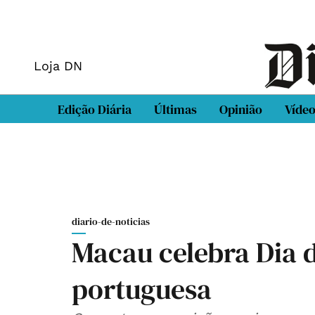
Loja DN
Edição Diária
Últimas
Opinião
Víde
diario-de-noticias
Macau celebra Dia 
portuguesa