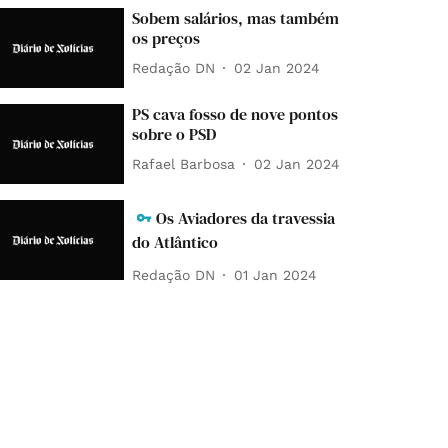
Sobem salários, mas também
os preços
Redação DN
02 Jan 2024
PS cava fosso de nove pontos
sobre o PSD
Rafael Barbosa
02 Jan 2024
Os Aviadores da travessia
do Atlântico
Redação DN
01 Jan 2024