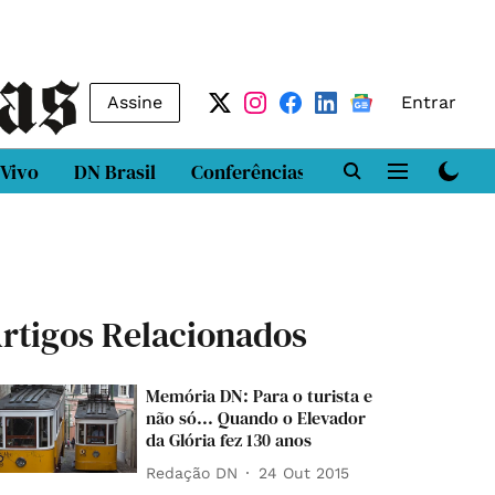
Assine
Entrar
 Vivo
DN Brasil
Conferências
DN LAB
Class
rtigos Relacionados
Memória DN: Para o turista e
não só... Quando o Elevador
da Glória fez 130 anos
Redação DN
24 Out 2015