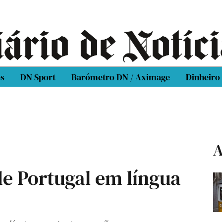
os
DN Sport
Barómetro DN / Aximage
Dinheiro
A
de Portugal em língua