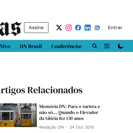
Assine
Entrar
 Vivo
DN Brasil
Conferências
DN LAB
Class
rtigos Relacionados
Memória DN: Para o turista e
não só... Quando o Elevador
da Glória fez 130 anos
Redação DN
24 Out 2015