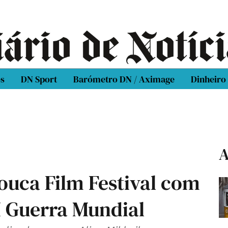
os
DN Sport
Barómetro DN / Aximage
Dinheiro
A
ouca Film Festival com
I Guerra Mundial