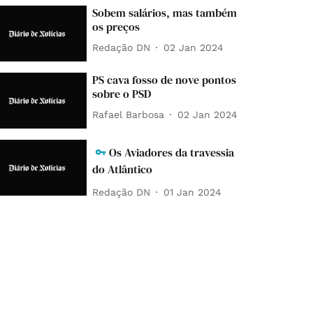
Sobem salários, mas também
os preços
Redação DN
02 Jan 2024
PS cava fosso de nove pontos
sobre o PSD
Rafael Barbosa
02 Jan 2024
Os Aviadores da travessia
do Atlântico
Redação DN
01 Jan 2024