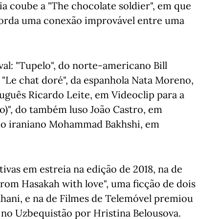
ia coube a "The chocolate soldier", em que
borda uma conexão improvável entre uma
.
al: "Tupelo", do norte-americano Bill
 "Le chat doré", da espanhola Nata Moreno,
tuguês Ricardo Leite, em Videoclip para a
o)", do também luso João Castro, em
, do iraniano Mohammad Bakhshi, em
ivas em estreia na edição de 2018, na de
From Hasakah with love", uma ficção de dois
ani, e na de Filmes de Telemóvel premiou
a no Uzbequistão por Hristina Belousova.