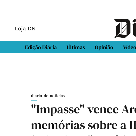
Loja DN
Edição Diária
Últimas
Opinião
Víde
diario-de-noticias
"Impasse" vence Ar
memórias sobre a I