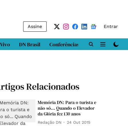
Assine
Entrar
 Vivo
DN Brasil
Conferências
DN LAB
Class
rtigos Relacionados
Memória DN: Para o turista e
não só... Quando o Elevador
da Glória fez 130 anos
Redação DN
24 Out 2015