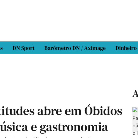
os
DN Sport
Barómetro DN / Aximage
Dinheiro
A
atitudes abre em Óbidos
úsica e gastronomia