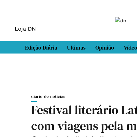
Loja DN
Edição Diária
Últimas
Opinião
Víde
diario-de-noticias
Festival literário L
com viagens pela m